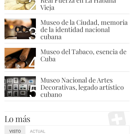
2
Real Fuerza en La Habana
Vieja
Museo de la Ciudad, memoria
3
de la identidad nacional
cubana
Museo del Tabaco, esencia de
4
Cuba
Museo Nacional de Artes
5
Decorativas, legado artístico
cubano
Lo más
VISTO
ACTUAL