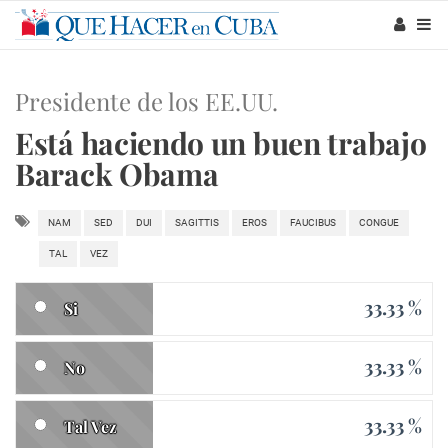
Presidente de los EE.UU.
Está haciendo un buen trabajo
Barack Obama
NAM
SED
DUI
SAGITTIS
EROS
FAUCIBUS
CONGUE
TAL
VEZ
33.33 %
Si
33.33 %
No
33.33 %
Tal Vez